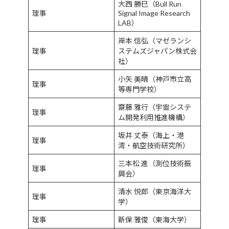
大西 勝巳（Bull Run
理事
Signal Image Research
LAB）
岸本 信弘（マゼランシ
理事
ステムズジャパン株式会
社）
小矢 美晴（神戸市立高
理事
等専門学校）
齋藤 雅行（宇宙システ
理事
ム開発利用推進機構）
坂井 丈泰（海上・港
理事
湾・航空技術研究所）
三本松 進（測位技術振
理事
興会）
清水 悦郎（東京海洋大
理事
学）
理事
新保 雅俊（東海大学）