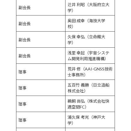
辻井 利昭（大阪府立大
副会長
学）
奥田 成幸（海技大学
副会長
校）
久保 幸弘（立命館大
副会長
学）
浅里 幸起（宇宙システ
副会長
ム開発利用推進機構）
荒井 修（AAI-GNSS技術
理事
士事務所）
五百竹 義勝（日立造船
理事
株式会社）
鵜飼 尚弘（株式会社快
理事
適空間FC）
浦久保 考光（神戸大
理事
学）