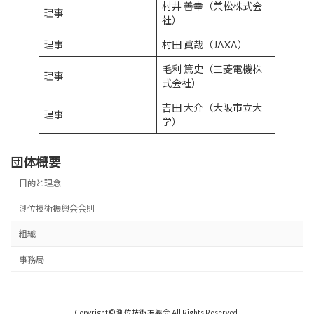
村井 善幸（兼松株式会
理事
社）
理事
村田 眞哉（JAXA）
毛利 篤史（三菱電機株
理事
式会社）
吉田 大介（大阪市立大
理事
学）
団体概要
目的と理念
測位技術振興会会則
組織
事務局
Copyright © 測位技術振興会 All Rights Reserved.