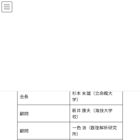
コ
ナ
ン
ビ
テ
ゲ
ン
ー
ツ
シ
へ
ョ
組織
ス
ン
キ
に
ッ
移
プ
動
ホーム
団体概要
組織
測位技術振興会 役員
（敬称略、順不同）
杉本 末雄（立命館大
会長
学）
新井 康夫（海技大学
顧問
校）
一色 浩（数理解析研究
顧問
所）