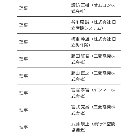
諏訪 正樹（オムロン株
理事
式会社）
谷川原 誠（株式会社 日
理事
立産機システム）
板東 幹雄（株式会社 日
理事
立製作所）
藤田 征吾（三菱電機株
理事
式会社）
藤山 直之（三菱電機株
理事
式会社）
宮窪 孝富（ヤンマー株
理事
式会社）
宮武 克昌（三菱電機株
理事
式会社）
武藤 康正（飛行体空間
理事
協議会）