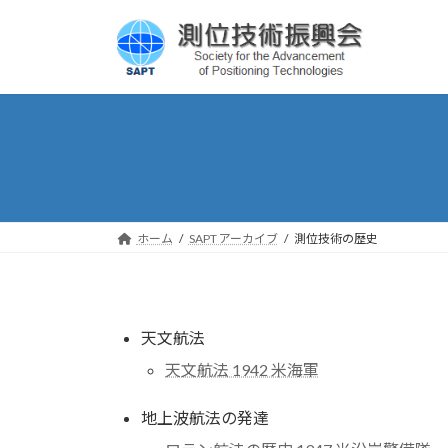
コ
ナ
ン
ビ
テ
ゲ
ン
ー
ツ
シ
へ
ョ
ス
ン
キ
に
ッ
移
プ
動
ホーム
SAPT アーカイブ
測位技術の歴史
天文航法
天文航法 1942 米海軍
地上波航法の発達