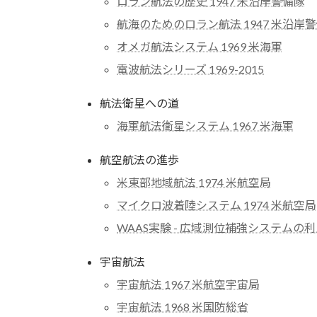
ロラン航法の歴史 1947 米沿岸警備隊
航海のためのロラン航法 1947 米沿岸
オメガ航法システム 1969 米海軍
電波航法シリーズ 1969-2015
航法衛星への道
海軍航法衛星システム 1967 米海軍
航空航法の進歩
米東部地域航法 1974 米航空局
マイクロ波着陸システム 1974 米航空局
WAAS実験 - 広域測位補強システムの
宇宙航法
宇宙航法 1967 米航空宇宙局
宇宙航法 1968 米国防総省