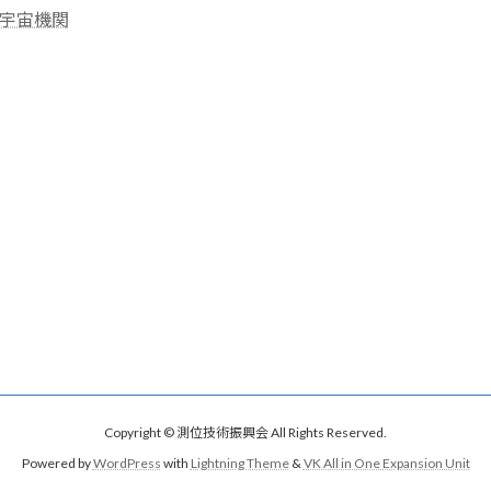
州宇宙機関
Copyright © 測位技術振興会 All Rights Reserved.
Powered by
WordPress
with
Lightning Theme
&
VK All in One Expansion Unit