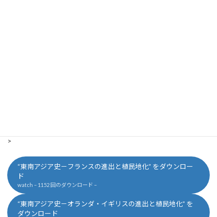
学べます。ポイントは，
①ナポレオン3世のインドシナ進出！ なぜこのタイミング
でベトナムを攻めるの？
②フランス領インドシナ連邦の成立！ ベトナム・カンボ
ジア・ラオスの植民地化
アジアの植民地化２：オランダ・イギリスの進出の歴史が学
べます。ポイントは
①オランダのジャワ・スマトラの植民地化 現在のインド
ネシアにあたる地域を植民地化
②イギリスが東南アジアを植民地化するワケは？ インド
帝国とのアクセスを最優先
>
“東南アジア史－フランスの進出と植民地化” をダウンロー
ド
watch – 1152 回のダウンロード –
“東南アジア史－オランダ・イギリスの進出と植民地化” を
ダウンロード