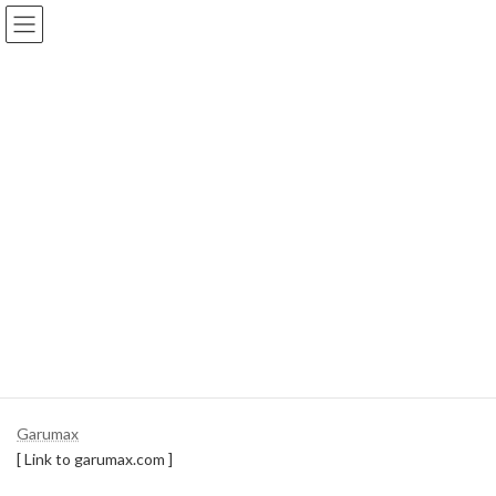
コ
ナ
ン
ビ
テ
ゲ
ン
ー
ツ
シ
へ
ョ
陸上
ス
ン
キ
に
ッ
移
プ
動
ホーム
アプリケーション
陸上
L1+L5 二周波スマホ Xiaomi Mi 8 販売
L1+L5 二周波スマホ Xiaomi Mi 8
販売
2018-08-21
2018-12-31
SAPT
最
終
更
Garumax
新
[ Link to garumax.com ]
日
時