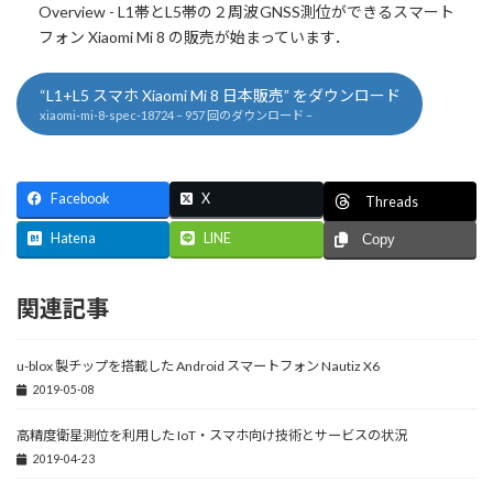
:
Overview - L1帯とL5帯の２周波GNSS測位ができるスマート
フォン Xiaomi Mi 8 の販売が始まっています．
“L1+L5 スマホ Xiaomi Mi 8 日本販売” をダウンロード
xiaomi-mi-8-spec-18724 – 957 回のダウンロード –
Facebook
X
Threads
Hatena
LINE
Copy
関連記事
u-blox 製チップを搭載した Android スマートフォン Nautiz X6
2019-05-08
高精度衛星測位を利用した IoT・スマホ向け技術とサービスの状況
2019-04-23