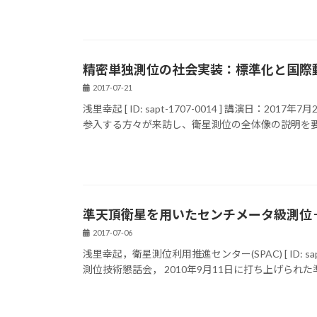
精密単独測位の社会実装：標準化と国際
2017-07-21
浅里幸起 [ ID: sapt-1707-0014 ] 講演日
参入する方々が来訪し、衛星測位の全体像の説明を要請
準天頂衛星を用いたセンチメータ級測位－利
2017-07-06
浅里幸起，衛星測位利用推進センター(SPAC) [ ID: sap
測位技術懇話会， 2010年9月11日に打ち上げられた準