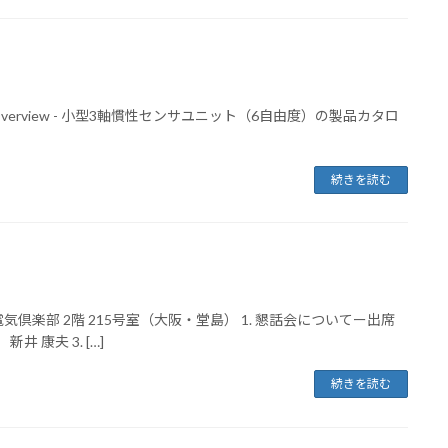
co.jp ] Overview - 小型3軸慣性センサユニット（6自由度）の製品カタロ
続きを読む
場：中央電気倶楽部 2階 215号室（大阪・堂島） 1. 懇話会についてー出席
 康夫 3. […]
続きを読む