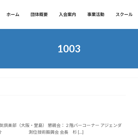
ホーム
団体概要
入会案内
事業活動
スクール
1003
会場：中央電気倶楽部（大阪・堂島） 懇親会：２階バーコーナー アジェンダ
紹介 測位技術振興会 会長 杉 […]