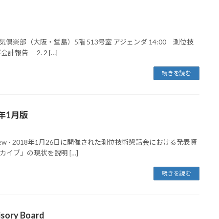
：中央電気倶楽部（大阪・堂島）5階 513号室 アジェンダ 14:00 測位技
計報告 2. 2 […]
続きを読む
年1月版
 Overview - 2018年1月26日に開催された測位技術懇話会における発表資
イブ」の現状を説明 […]
続きを読む
isory Board