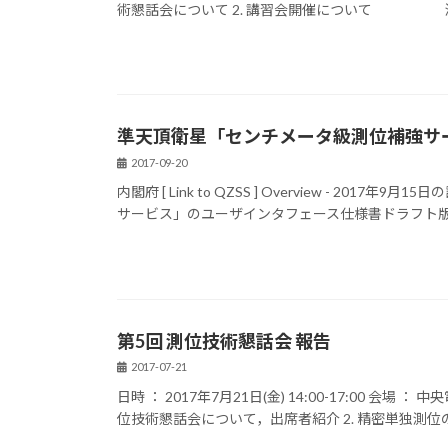
術懇話会について 2. 講習会開催について 測位
準天頂衛星「センチメータ級測位補強サ
2017-09-20
内閣府 [ Link to QZSS ] Overview - 
サービス」のユーザインタフェース仕様書ドラフト版（
第5回 測位技術懇話会 報告
2017-07-21
日時 ： 2017年7月21日(金) 14:00-17:00 会場
位技術懇話会について，出席者紹介 2. 精密単独測位の