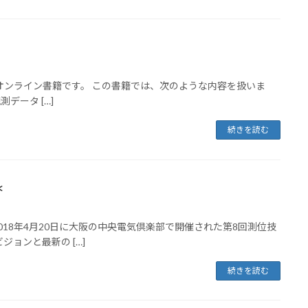
] Overview - 無償オンライン書籍です。 この書籍では、次のような内容を扱いま
データ […]
続きを読む
＊
Overview - 2018年4月20日に大阪の中央電気倶楽部で開催された第8回測位技
ョンと最新の […]
続きを読む