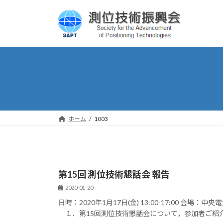
コ
ナ
ン
ビ
テ
ゲ
ン
ー
ツ
シ
へ
ョ
ス
ン
キ
に
ッ
移
プ
動
ホーム
1003
第15回 測位技術懇話会 報告
2020-01-20
日時：2020年1月17日(金) 13:00-17:00 
１．第15回測位技術懇話会について，参加者ご