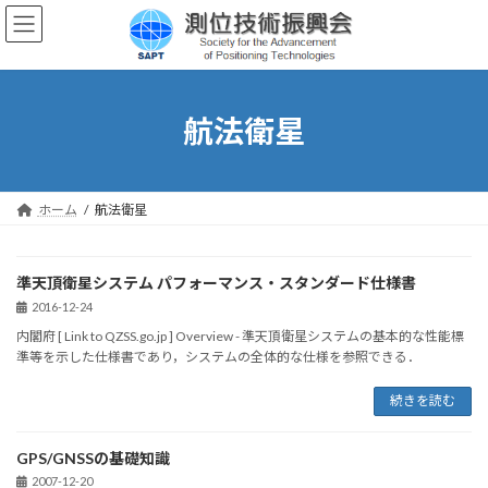
コ
ナ
ン
ビ
テ
ゲ
ン
ー
ツ
シ
へ
ョ
航法衛星
ス
ン
キ
に
ッ
移
プ
動
ホーム
航法衛星
準天頂衛星システム パフォーマンス・スタンダード仕様書
2016-12-24
内閣府 [ Link to QZSS.go.jp ] Overview - 準天頂衛星システムの基本的な性能標
準等を示した仕様書であり，システムの全体的な仕様を参照できる．
続きを読む
GPS/GNSSの基礎知識
2007-12-20