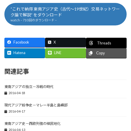
“これで納得 東南アジア史（古代～19世紀）交易ネットワー
ク論で解説” をダウンロード
watch – 710 回のダウンロード –
Facebook
X
Threads
Hatena
LINE
Copy
関連記事
東南アジアの独立－冷戦の時代
2016-04-18
現代アジア紛争史－マレー半島と島嶼部
2016-04-17
東南アジア史－西欧列強の植民地化
2016-04-13