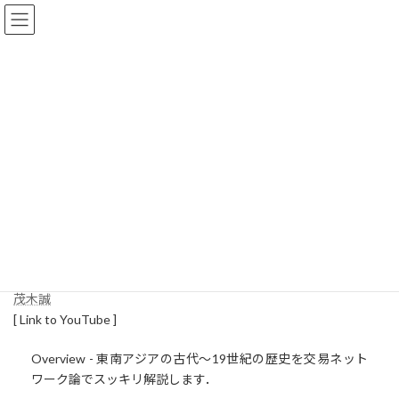
コ
ナ
ン
ビ
テ
ゲ
ン
ー
ツ
シ
へ
ョ
投稿
ス
ン
キ
に
ッ
移
プ
動
ホーム
投稿
東南アジア史のポイント
東南アジア史のポイント
2013-10-14
2018-02-11
SAPT
最
終
更
茂木誠
新
[ Link to YouTube ]
日
時
:
Overview - 東南アジアの古代～19世紀の歴史を交易ネット
ワーク論でスッキリ解説します．