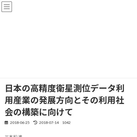
コ
ナ
ン
ビ
テ
ゲ
ン
ー
ツ
シ
へ
ョ
社会動向
ス
ン
キ
に
ッ
移
プ
動
ホーム
社会動向
日本の高精度衛星測位データ利用産業の発展方向とその利用社会の構築に向
けて
日本の高精度衛星測位データ利
用産業の発展方向とその利用社
会の構築に向けて
2018-06-25
2018-07-14
1042
最
終
更
三本松 進