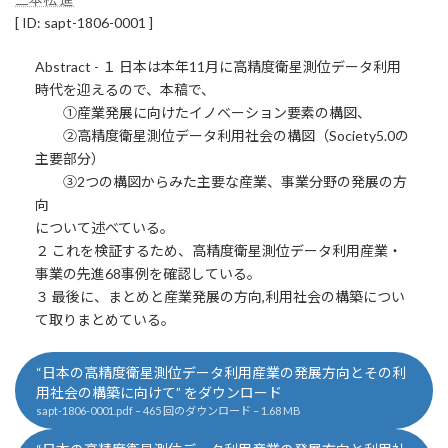
新
[ ID: sapt-1806-0001 ]
日
時
:
Abstract - １ 日本は本年11月に高精度衛星測位データ利用
時代を迎えるので、本稿で、
①産業発展に向けたイノベーション要素の構図、
②高精度衛星測位データ利用社会の構図（Society5.0の
主要部分）
③2つの構図からみた主要な産業、事業分野の発展の方
向
について述べている。
２ これを検証するため、高精度衛星測位データ利用産業・
事業の先進68事例を確認している。
３ 最後に、まとめと産業発展の方向,利用社会の構築につい
て取りまとめている。
“日本の高精度衛星測位データ利用産業の発展方向とその利
用社会の構築に向けて” をダウンロード
sapt-1806-0001.pdf – 465 回のダウンロード – 1.68 MB