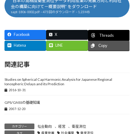
“日本の高精度衛星測位データ利用産業の発展方向と利用社
会の構築に向けて－概要説明” をダウンロード
sapt-1806-0002.pdf – 473 回のダウンロード – 1.23 MB
Facebook
X
Threads
Hatena
LINE
Copy
関連記事
Studies on Spherical Cap Harmonic Analysis for Japanese Regional
Ionospheric Delays and its Prediction
2016-10-31
GPS/GNSSの基礎知識
2007-12-20
社会動向
、
経営
、
衛星測位
カテゴリー
産業発展
社会構築
衛星測位
タグ