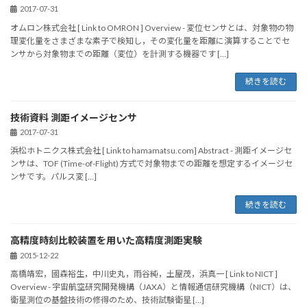
2017-07-31
オムロン株式会社 [ Link to OMRON ] Overview - 変位センサとは、対象物の物
理変化量をさまざまな素子で検知し，その変化量を距離に演算することでセ
ンサから対象物までの距離（変位）を計測する機器です […]
続きを読む
技術資料 測距イメージセンサ
2017-07-31
浜松ホトニクス株式会社 [ Link to hamamatsu.com] Abstract - 測距イメージセ
ンサは、TOF (Time-of-Flight) 方式で対象物までの距離を想定するイメージセ
ンサです。パルス変 […]
続きを読む
高精度時刻比較装置を用いた高精度測距実験
2015-12-22
高橋靖宏，國森裕生，中川史丸，雨谷純，土屋茂，浜真一 [ Link to NICT ]
Overview - 宇宙航空研究開発機構（JAXA）と情報通信研究機構（NICT）は、
衛星測位の基盤技術の修得のため、技術試験衛星 […]