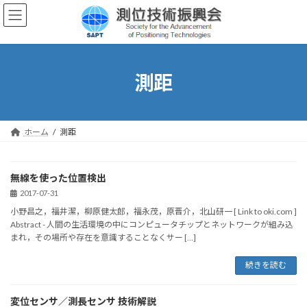
コ
ナ
ン
ビ
テ
ゲ
ン
ー
ツ
シ
へ
ョ
測距
ス
ン
キ
に
ッ
移
プ
動
ホーム
測距
無線を使った位置検出
2017-07-31
小野昌之，福井潔，柳原健太郎，福永茂，原晋介，北山研一 [ Link to oki.com ]
Abstract - 人間の生活環境の中にコンピュータチップとネットワークが組み込
まれ，その場所や存在を意識することなくサー […]
続きを読む
変位センサ／測長センサ 技術解説