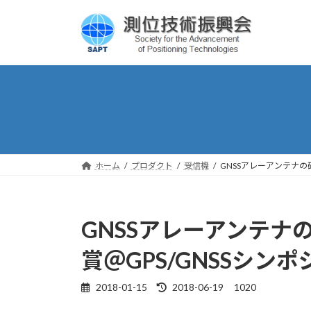
コ
ナ
ン
ビ
テ
ゲ
ン
ー
ツ
シ
へ
ョ
ス
ン
キ
に
ッ
移
プ
動
ホーム
プロダクト
受信機
GNSSアレーアンテナの
GNSSアレーアンテナ
賞＠GPS/GNSSシンポ
2018-01-15
2018-06-19
1020
最
終