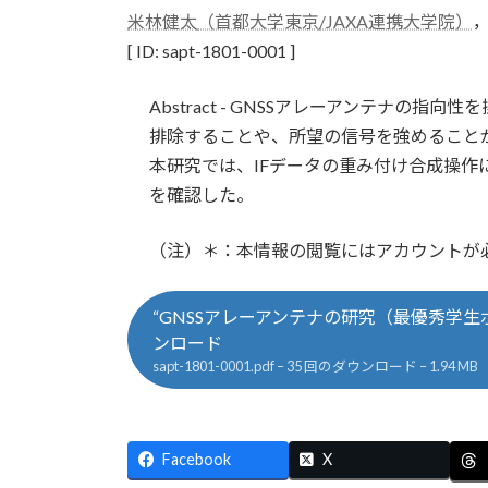
更
米林健太
（首都大学東京
/JAXA連携大学院）
新
[ ID: sapt-1801-0001 ]
日
時
:
Abstract - GNSSアレーアンテナの
排除することや、所望の信号を強めること
本研究では、IFデータの重み付け合成操
を確認した。
（注）＊：本情報の閲覧にはアカウントが
“GNSSアレーアンテナの研究（最優秀学生ポス
ンロード
sapt-1801-0001.pdf – 35 回のダウンロード – 1.94 MB
Facebook
X