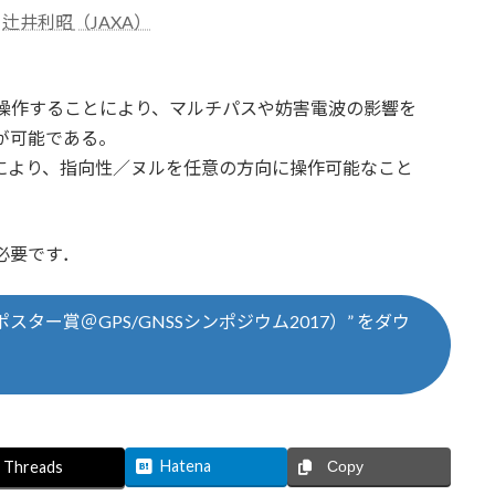
，
辻井利昭
（JAXA）
指向性を操作することにより、マルチパスや妨害電波の影響を
が可能である。
作により、指向性／ヌルを任意の方向に操作可能なこと
必要です．
ター賞＠GPS/GNSSシンポジウム2017）” をダウ
Hatena
Threads
Copy