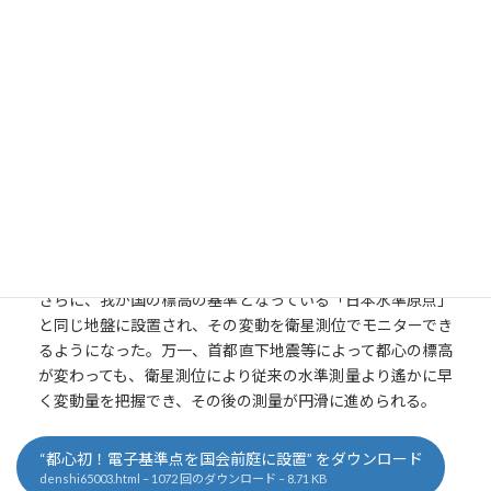
新
[ Link to GSI ]
日
時
:
Overview - 全国に1,300箇所設置されている電子基準点は東
京23区では「足立」「練馬」「世田谷」にあり今まで都心
にはなかったが、電子基準点「東京千代田」が永田町の国会
前庭に設置されたことにより、都心で電子基準点を用いる測
量の観測時間を半減できるなど、測量の効率化が可能とな
る。
また、インフラの海外展開の一つとして電子基準点への関心
が高まっている。都心のアクセスの良さを生かし、来日した
関係者に対する、電子基準点のショーケースにもなる。
さらに、我が国の標高の基準となっている「日本水準原点」
と同じ地盤に設置され、その変動を衛星測位でモニターでき
るようになった。万一、首都直下地震等によって都心の標高
が変わっても、衛星測位により従来の水準測量より遙かに早
く変動量を把握でき、その後の測量が円滑に進められる。
“都心初！電子基準点を国会前庭に設置” をダウンロード
denshi65003.html – 1072 回のダウンロード – 8.71 KB