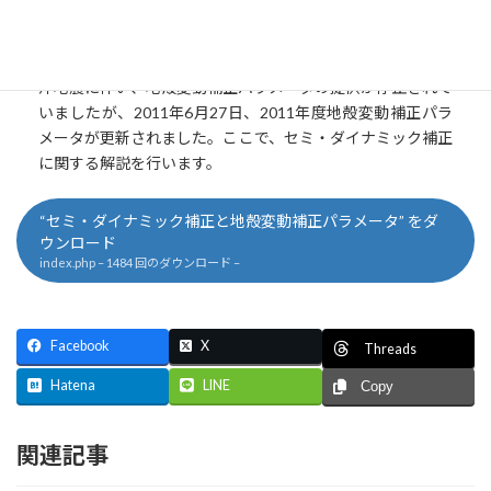
:
Overview - 2011年3月31日改正の作業規程の準則第43条は
「公共測量におけるセミ・ダイナミック補正マニュアル：
2009年12月」の内容を一部導入しました。東北地方太平洋
沖地震に伴い、地殻変動補正パラメータの提供が停止されて
いましたが、2011年6月27日、2011年度地殻変動補正パラ
メータが更新されました。ここで、セミ・ダイナミック補正
に関する解説を行います。
“セミ・ダイナミック補正と地殻変動補正パラメータ” をダ
ウンロード
index.php – 1484 回のダウンロード –
Facebook
X
Threads
Hatena
LINE
Copy
関連記事