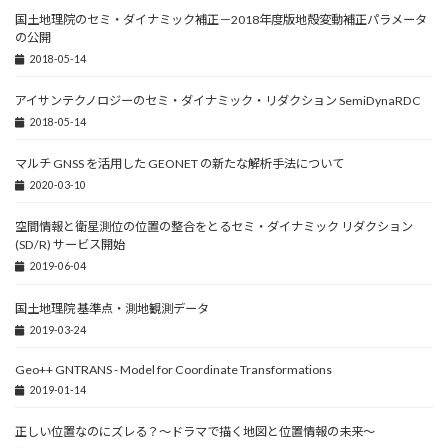
国土地理院のセミ・ダイナミック補正－2018年度版地殻変動補正パラメータ
の公開
2018-05-14
アイサンテクノロジーのセミ・ダイナミック・リダクション SemiDynaRDC
2018-05-14
マルチ GNSS を活用した GEONET の新たな解析手法について
2020-03-10
空間情報と衛星測位の位置の整合をとるセミ・ダイナミック リダクション
(SD/R) サービス開始
2019-06-04
国土地理院 基準点・測地観測データ
2019-03-24
Geo++ GNTRANS - Model for Coordinate Transformations
2019-01-14
正しい位置なのにズレる？～ドラマで描く地図と位置情報の未来～