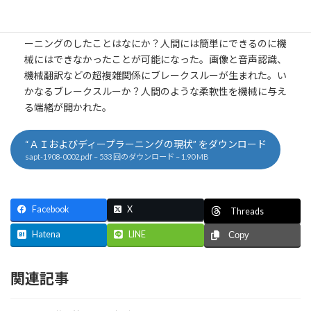
音声認識、機械翻訳などの世界で大きなブレークスルーが生
まれた。自動運転の技術が夢から現実になった。ディープラ
ーニングのしたことはなにか？人間には簡単にできるのに機
械にはできなかったことが可能になった。画像と音声認識、
機械翻訳などの超複雑関係にブレークスルーが生まれた。い
かなるブレークスルーか？人間のような柔軟性を機械に与え
る端緒が開かれた。
“ＡＩおよびディープラーニングの現状” をダウンロード
sapt-1908-0002.pdf – 533 回のダウンロード – 1.90 MB
Facebook
X
Threads
Hatena
LINE
Copy
関連記事