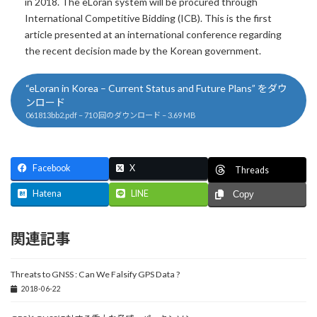
in 2018. The eLoran system will be procured through
International Competitive Bidding (ICB). This is the first
article presented at an international conference regarding
the recent decision made by the Korean government.
“eLoran in Korea – Current Status and Future Plans” をダウ
ンロード
061813bb2.pdf – 710 回のダウンロード – 3.69 MB
Facebook
X
Threads
Hatena
LINE
Copy
関連記事
Threats to GNSS : Can We Falsify GPS Data ?
2018-06-22