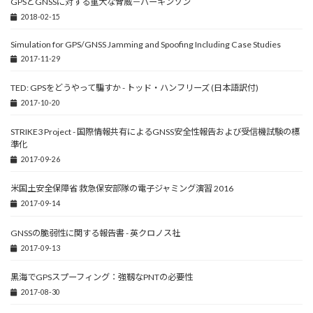
GPSとGNSSに対する重大な脅威－パーキンソン
2018-02-15
Simulation for GPS/GNSS Jamming and Spoofing Including Case Studies
2017-11-29
TED: GPSをどうやって騙すか - トッド・ハンフリーズ (日本語訳付)
2017-10-20
STRIKE3 Project - 国際情報共有によるGNSS安全性報告および受信機試験の標
準化
2017-09-26
米国土安全保障省 救急保安部隊の電子ジャミング演習 2016
2017-09-14
GNSSの脆弱性に関する報告書 - 英クロノス社
2017-09-13
黒海でGPSスプーフィング：強靱なPNTの必要性
2017-08-30