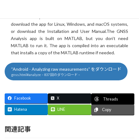
:
Overview - The GNSS Analysis app reads the GPS/GNSS
raw measurements collected by the GNSS Logger and uses
them to analyze the GNSS receiver behavior. You can
download the app for Linux, Windows, and macOS systems,
or download the Installation and User Manual.The GNSS
Analysis app is built on MATLAB, but you don't need
MATLAB to run it. The app is compiled into an executable
that installs a copy of the MATLAB runtime if needed.
“Android - Analyzing raw measurements” をダウンロード
gnss.html#analyze – 837 回のダウンロード –
Facebook
X
Threads
Hatena
LINE
Copy
関連記事