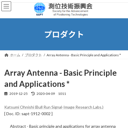
コ
ナ
ン
ビ
テ
ゲ
ン
ー
ツ
シ
へ
ョ
プロダクト
ス
ン
キ
に
ッ
移
プ
動
ホーム
プロダクト
Array Antenna - Basic Principle and Applications *
Array Antenna - Basic Principle
and Applications *
2019-12-25
2020-04-09
1011
最
終
更
Katsumi Ohnishi (Bull Run Signal-Image Research Labs.)
新
[ Doc. ID: sapt-1912-0002 ]
日
時
:
Abstract - Basic principle and applications for array antenna