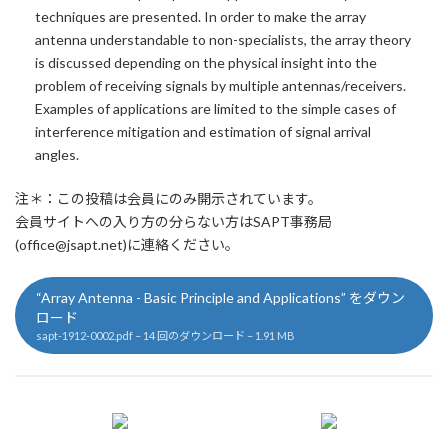
techniques are presented. In order to make the array
antenna understandable to non-specialists, the array theory
is discussed depending on the physical insight into the
problem of receiving signals by multiple antennas/receivers.
Examples of applications are limited to the simple cases of
interference mitigation and estimation of signal arrival
angles.
注＊：この投稿は会員にのみ開示されています。
会員サイトへの入り方の分らない方はSAPT事務局
(office@jsapt.net)に連絡ください。
“Array Antenna - Basic Principle and Applications” をダウン
ロード
sapt-1912-0002.pdf – 14 回のダウンロード – 1.91 MB