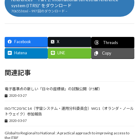
system (ITRS)” をダウンロード
70655.html – 997 回のダウンロード –
Facebook
X
Threads
Hatena
LINE
Copy
関連記事
電子基準点の新しい「日々の座標値」の試験公開（F5解）
2020-03-27
ISO/TC20/SC14（宇宙システム・運用分科委員会）WG1（オランダ・ノール
トウェイク）参加報告
2020-03-07
Global to Regional to National : A practical approach to improving access to
the ITRF