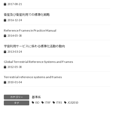
2017-08-21
衛星及び衛星利用での標準化戦略
2016-12-24
Reference Frames in Practice Manual
2014-05-30
宇宙利用サービスに係わる標準化活動の動向
2013-03-24
Global Terrestrial Reference Systems and Frames
2012-05-30
Terrestrial reference systems and frames
2010-01-04
基準系
カテゴリー
ISO
ITRF
ITRS
JGS2010
タグ