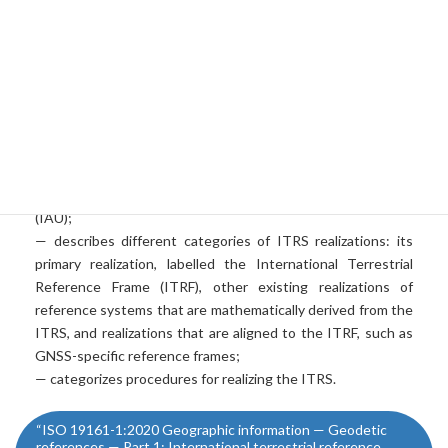
:
Overview - This document provides the basic information
and the requirements related to the International
Terrestrial Reference System (ITRS), its definition, its
realizations and how to access and use these realizations.
This document:
— describes ITRS following the definitions and terminology
adopted by the International Union of Geodesy and
Geophysics (IUGG), the International Association of
Geodesy (IAG) and the International Astronomical Union
(IAU);
— describes different categories of ITRS realizations: its
primary realization, labelled the International Terrestrial
Reference Frame (ITRF), other existing realizations of
reference systems that are mathematically derived from the
ITRS, and realizations that are aligned to the ITRF, such as
GNSS-specific reference frames;
— categorizes procedures for realizing the ITRS.
“ISO 19161-1:2020 Geographic information — Geodetic
references — Part 1: International terrestrial reference