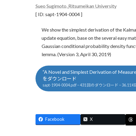
更
Sueo Sugimoto,
Ritsumeikan University
新
[ ID: sapt-1904-0004 ]
日
時
:
We show the simplest derivation of the Kalman
update equation, base on the several easy mat
Gaussian conditional probability density func
lemma. (Version 3, April 30, 2019)
“A Novel and Simplest Derivation of Measure
をダウンロード
sapt-1904-0004.pdf – 431 回のダウンロード – 36.11 K
.
Facebook
X