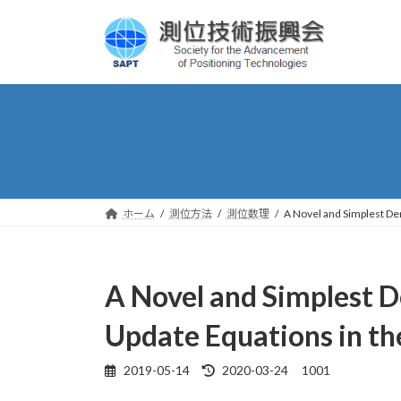
コ
ナ
ン
ビ
テ
ゲ
ン
ー
ツ
シ
へ
ョ
ス
ン
キ
に
ッ
移
プ
動
ホーム
測位方法
測位数理
A Novel and Simplest De
A Novel and Simplest 
Update Equations in the
2019-05-14
2020-03-24
1001
最
終