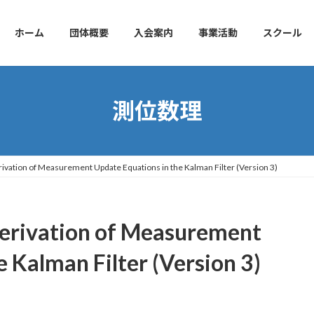
ホーム
団体概要
入会案内
事業活動
スクール
測位数理
rivation of Measurement Update Equations in the Kalman Filter (Version 3)
Derivation of Measurement
 Kalman Filter (Version 3)