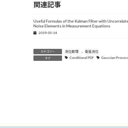
関連記事
Useful Formulas of the Kalman Filter with Uncorrelat
Noise Elements in Measurement Equations
2019-05-14
測位数理
、
衛星測位
カテゴリー
Conditional PDF
Gaussian Proces
タグ