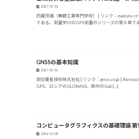
2017-07-31
四蔵茂雄（舞鶴工業専門学校） [ リンク：maizuru-c
である。測量学IIIのGPS測量のシリーズの第８章であ
GNSSの基本知識
2017-07-31
測位衛星技術株式会社 [ リンク：gnss.co.jp ] Abstract -
GPS、ロシアのGLONASS、欧州のGali […]
コンピュータグラフィクスの基礎理論 第9
2016-12-09