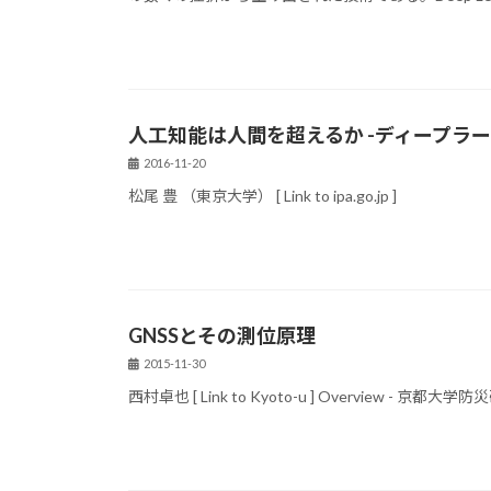
人工知能は人間を超えるか -ディープラ
2016-11-20
松尾 豊 （東京大学） [ Link to ipa.go.jp ]
GNSSとその測位原理
2015-11-30
西村卓也 [ Link to Kyoto-u ] Overvie