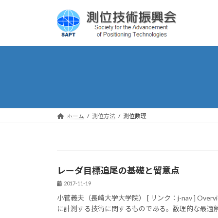
コ
ナ
ン
ビ
テ
ゲ
ン
ー
ツ
シ
へ
ョ
ス
ン
キ
に
ッ
移
プ
動
ホーム
測位方法
測位数理
レーダ目標追尾の基礎と留意点
2017-11-19
小菅義夫（長崎大学大学院） [ リンク：j-nav ] O
に計測する技術に関するものである。数理的な最適解を