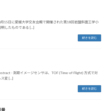
iew - 2013年10月15日に愛媛大学交友会館で開催された第18回岩盤斜面工学小
したものである […]
続きを読む
bstract - 測距イメージセンサは、TOF (Time-of-Flight) 方式で対
変 […]
続きを読む
測量