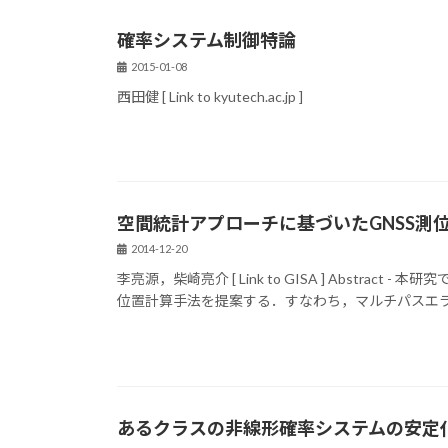
確率システム制御特論
2015-01-08
西田健 [ Link to kyutech.ac.jp ]
空間統計アプローチに基づいたGNSS測
2014-12-20
李亮源，柴崎亮介 [ Link to GISA ] Abstr
位置計算手法を提案する．すなわち，マルチパスエラー
あるクラスの非線形確率システムの安定