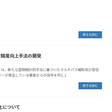
続きを読む
位精度向上手法の開発
act - 本研究では，新たな空間統計的手法に基づいたマルチパス緩和及び受信
が発生している衛星からの信号を判 […]
続きを読む
化について