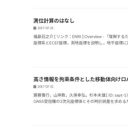
測位計算のはなし
2017-07-31
福島荘之介 [ リンク：ENRI ] Overview - 
座標系とECEF座標，測地座標を説明し，地平座標に変
高さ情報を拘束条件とした移動体向けロ
2017-07-31
齋藤雅行，山岸敦，久保幸弘，杉本末雄 [ ID: sapt-170
GNSS受信機の3次元座標値とその時計誤差を求めるため